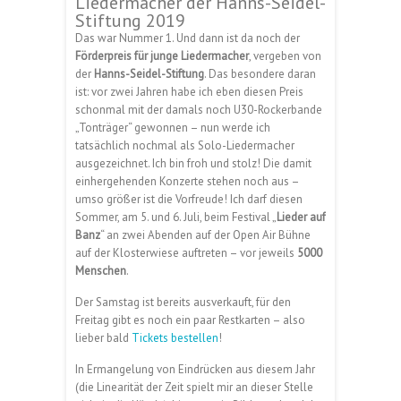
Liedermacher der Hanns-Seidel-
Stiftung 2019
Das war Nummer 1. Und dann ist da noch der
Förderpreis für junge Liedermacher
, vergeben von
der
Hanns-Seidel-Stiftung
. Das besondere daran
ist: vor zwei Jahren habe ich eben diesen Preis
schonmal mit der damals noch U30-Rockerbande
„Tonträger“ gewonnen – nun werde ich
tatsächlich nochmal als Solo-Liedermacher
ausgezeichnet. Ich bin froh und stolz! Die damit
einhergehenden Konzerte stehen noch aus –
umso größer ist die Vorfreude! Ich darf diesen
Sommer, am 5. und 6. Juli, beim Festival „
Lieder auf
Banz
“ an zwei Abenden auf der Open Air Bühne
auf der Klosterwiese auftreten – vor jeweils
5000
Menschen
.
Der Samstag ist bereits ausverkauft, für den
Freitag gibt es noch ein paar Restkarten – also
lieber bald
Tickets bestellen
!
In Ermangelung von Eindrücken aus diesem Jahr
(die Linearität der Zeit spielt mir an dieser Stelle