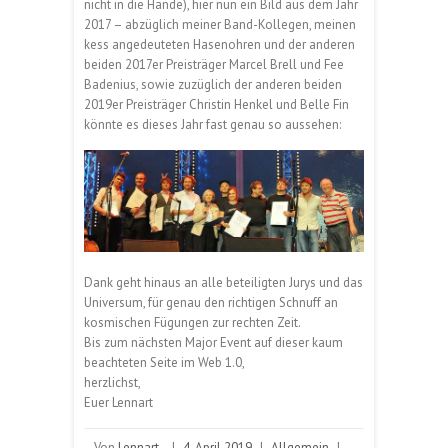
nicht in die Hände), hier nun ein Bild aus dem Jahr
2017 – abzüglich meiner Band-Kollegen, meinen
kess angedeuteten Hasenohren und der anderen
beiden 2017er Preisträger Marcel Brell und Fee
Badenius, sowie zuzüglich der anderen beiden
2019er Preisträger Christin Henkel und Belle Fin
könnte es dieses Jahr fast genau so aussehen:
Dank geht hinaus an alle beteiligten Jurys und das
Universum, für genau den richtigen Schnuff an
kosmischen Fügungen zur rechten Zeit.
Bis zum nächsten Major Event auf dieser kaum
beachteten Seite im Web 1.0,
herzlichst,
Euer Lennart
Von
Lennart
|
4. April 2019
|
Allgemein
|