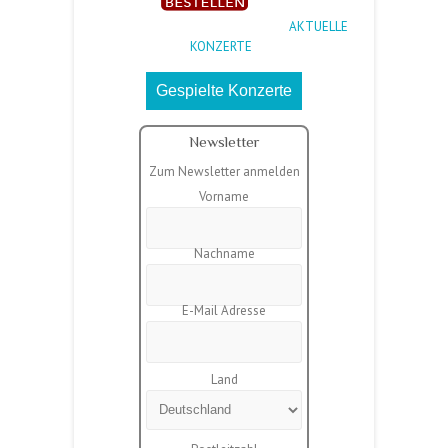
AKTUELLE
KONZERTE
Gespielte Konzerte
Newsletter
Zum Newsletter anmelden
Vorname
Nachname
E-Mail Adresse
Land